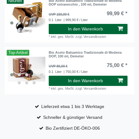
Neuheit
Bio Aceto Balsamico Tradizionale di Modena
DOP extravecchio , 100 ml, Demeter
99,99 € *
UVP 150,00 €
0.1
Liter
| 999,90 € / Liter
In den Warenkorb
*
inkl. ges. MwSt.
zzgl.
Versandkosten
Top-Artikel
Bio Aceto Balsamico Tradizionale di Modena
DOP, 100 ml, Demeter
75,00 € *
UVP 80,00 €
0.1
Liter
| 750,00 € / Liter
In den Warenkorb
*
inkl. ges. MwSt.
zzgl.
Versandkosten
Lieferzeit etwa 1 bis 3 Werktage
Schneller & günstiger Versand
Bio Zertifiziert DE-ÖKO-006