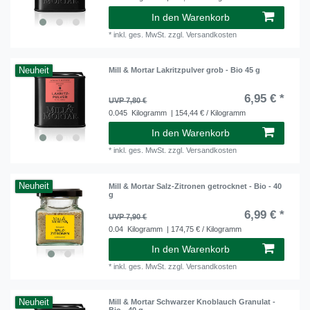
In den Warenkorb
*
inkl. ges. MwSt.
zzgl.
Versandkosten
Neuheit
Mill & Mortar Lakritzpulver grob - Bio 45 g
6,95 € *
UVP 7,80 €
0.045
Kilogramm
| 154,44 € / Kilogramm
In den Warenkorb
*
inkl. ges. MwSt.
zzgl.
Versandkosten
Neuheit
Mill & Mortar Salz-Zitronen getrocknet - Bio - 40
g
6,99 € *
UVP 7,90 €
0.04
Kilogramm
| 174,75 € / Kilogramm
In den Warenkorb
*
inkl. ges. MwSt.
zzgl.
Versandkosten
Neuheit
Mill & Mortar Schwarzer Knoblauch Granulat -
Bio - 40 g