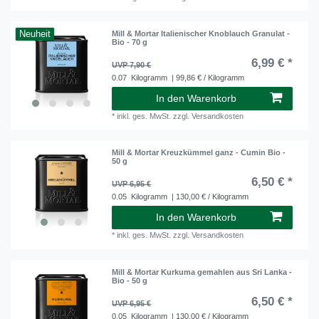
Neuheit
Mill & Mortar Italienischer Knoblauch Granulat -
Bio - 70 g
6,99 € *
UVP 7,90 €
0.07
Kilogramm
| 99,86 € / Kilogramm
In den Warenkorb
*
inkl. ges. MwSt.
zzgl.
Versandkosten
Mill & Mortar Kreuzkümmel ganz - Cumin Bio -
50 g
6,50 € *
UVP 6,95 €
0.05
Kilogramm
| 130,00 € / Kilogramm
In den Warenkorb
*
inkl. ges. MwSt.
zzgl.
Versandkosten
Mill & Mortar Kurkuma gemahlen aus Sri Lanka -
Bio - 50 g
6,50 € *
UVP 6,95 €
0.05
Kilogramm
| 130,00 € / Kilogramm