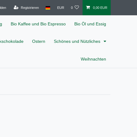
lden
Registrieren
EUR
0
0,00 EUR
ig
Bio Kaffee und Bio Espresso
Bio Öl und Essig
nkschokolade
Ostern
Schönes und Nützliches
Weihnachten