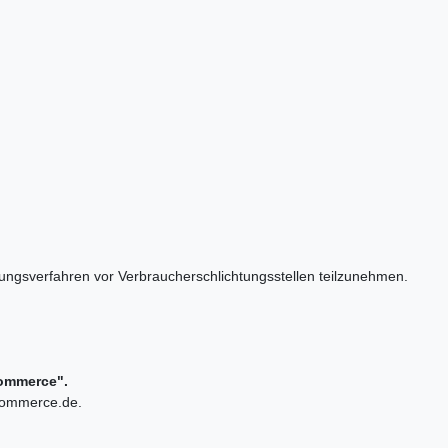
ilegungsverfahren vor Verbraucherschlichtungsstellen teilzunehmen.
rCommerce".
-commerce.de.