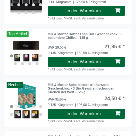
0.14
Kilogramm
| 175,00 € / Kilogramm
In den Warenkorb
*
inkl. ges. MwSt.
zzgl.
Versandkosten
Top-Artikel
Mill & Mortar Hotter Than Hot Geschenkbox - 3
besondere Chilies - 135 g
21,95 € *
UVP 29,00 €
0.135
Kilogramm
| 162,59 € / Kilogramm
In den Warenkorb
*
inkl. ges. MwSt.
zzgl.
Versandkosten
Neuheit
Mill & Mortar Spice blends of the world-
Geschenkbox - 3 Bio Gewürzmischungen
Küchen der Welt - 125 g
24,50 € *
UVP 31,00 €
0.125
Kilogramm
| 196,00 € / Kilogramm
In den Warenkorb
*
inkl. ges. MwSt.
zzgl.
Versandkosten