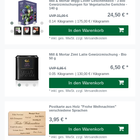
Mill & Mortar Veggi Lover Geschenkbox - 3 Bio
Gewürzmischungen für Vegetarische Gerichte -
140 g
24,50 € *
UVP 31,00 €
0.14
Kilogramm
| 175,00 € / Kilogramm
In den Warenkorb
*
inkl. ges. MwSt.
zzgl.
Versandkosten
Mill & Mortar Zimt Latte Gewürzmischung - Bio
50 g
6,50 € *
UVP 6,95 €
0.05
Kilogramm
| 130,00 € / Kilogramm
In den Warenkorb
*
inkl. ges. MwSt.
zzgl.
Versandkosten
Postkarte aus Holz "Frohe Weihnachten"
verschiedene Sprachen
3,95 € *
In den Warenkorb
*
inkl. ges. MwSt.
zzgl.
Versandkosten