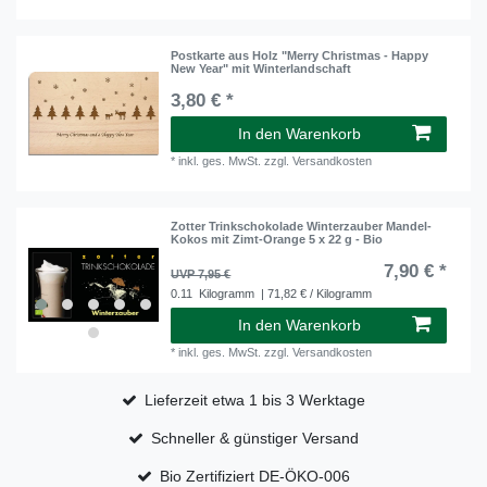
Postkarte aus Holz "Merry Christmas - Happy
New Year" mit Winterlandschaft
3,80 € *
In den Warenkorb
*
inkl. ges. MwSt.
zzgl.
Versandkosten
Zotter Trinkschokolade Winterzauber Mandel-
Kokos mit Zimt-Orange 5 x 22 g - Bio
7,90 € *
UVP 7,95 €
0.11
Kilogramm
| 71,82 € / Kilogramm
In den Warenkorb
*
inkl. ges. MwSt.
zzgl.
Versandkosten
Lieferzeit etwa 1 bis 3 Werktage
Schneller & günstiger Versand
Bio Zertifiziert DE-ÖKO-006