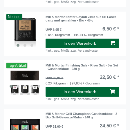
*
inkl. ges. MwSt.
zzgl.
Versandkosten
Neuheit
Mill & Mortar Echter Ceylon Zimt aus Sri Lanka
ganz und gemahlen - Bio - 45 g
6,50 € *
UVP 6,95 €
0.045
Kilogramm
| 144,44 € / Kilogramm
In den Warenkorb
*
inkl. ges. MwSt.
zzgl.
Versandkosten
Top-Artikel
Mill & Mortar Finishing Salz - River Salt - 3er Set
- Geschenkbox - 230 g
22,50 € *
UVP 22,95 €
0.23
Kilogramm
| 97,83 € / Kilogramm
In den Warenkorb
*
inkl. ges. MwSt.
zzgl.
Versandkosten
Mill & Mortar Grill Champions Geschenkbox - 3
Bio Grill-Gewürze/Rubs - 140 g
24,50 € *
UVP 31,00 €