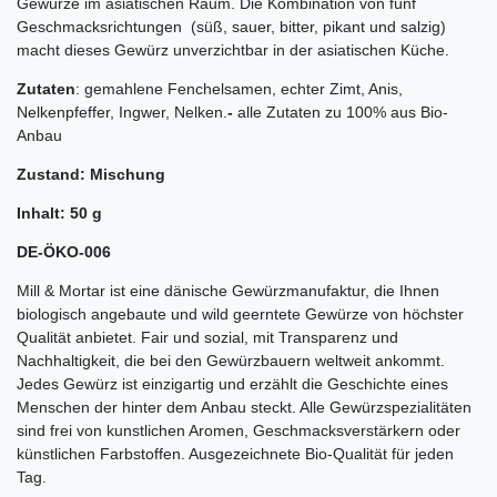
Gewürze im asiatischen Raum. Die Kombination von fünf
Geschmacksrichtungen (süß, sauer, bitter, pikant und salzig)
macht dieses Gewürz unverzichtbar in der asiatischen Küche.
Zutaten
: gemahlene Fenchelsamen, echter Zimt, Anis,
Nelkenpfeffer, Ingwer, Nelken.
-
alle Zutaten zu 100% aus Bio-
Anbau
Zustand: Mischung
Inhalt: 50 g
DE-ÖKO-006
Mill & Mortar ist eine dänische Gewürzmanufaktur, die Ihnen
biologisch angebaute und wild geerntete Gewürze von höchster
Qualität anbietet. Fair und sozial, mit Transparenz und
Nachhaltigkeit, die bei den Gewürzbauern weltweit ankommt.
Jedes Gewürz ist einzigartig und erzählt die Geschichte eines
Menschen der hinter dem Anbau steckt.
Alle Gewürzspezialitäten
sind frei von kunstlichen Aromen, Geschmacksverstärkern oder
künstlichen Farbstoffen. Ausgezeichnete Bio-Qualität für jeden
Tag.