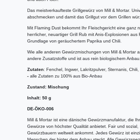
Das meistverkaufteste Grillgewürz von Mill & Mortar. Univ
abschmecken und damit das Grillgut vor dem Grillen wür
Mit Flaming Dust bekommt Ihr Fleischgericht eine ganz 
herrlicher, neuartiger Grill Rub mit Anis-Explosionen aus
Grundlage von geräuchertem Paprika und Chili.
Wie alle anderen Gewürzmischungen von Mill & Mortar a
andere Zusatzstoffe und ist aus rein biologischem Anbau
Zutaten
: Fenchel, Ingwer, Lakritzpulver, Sternanis, Chi
-
alle Zutaten zu 100% aus Bio-Anbau
Zustand: Mischung
Inhalt: 50 g
DE-ÖKO-006
Mill & Mortar ist eine dänische Gewürzmanufaktur, die I
Gewürze von höchster Qualität anbietet. Fair und sozial,
Gewürzbauern weltweit ankommt. Jedes Gewürz ist einzig
Menschen der hinter dem Anbau steckt.
Alle Gewürzspezia