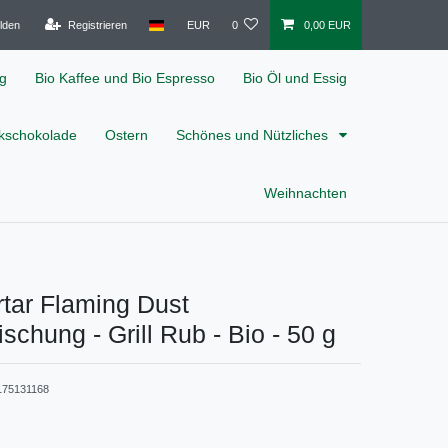
lden
Registrieren
EUR
0
0,00 EUR
ig
Bio Kaffee und Bio Espresso
Bio Öl und Essig
nkschokolade
Ostern
Schönes und Nützliches
Weihnachten
rtar Flaming Dust
chung - Grill Rub - Bio - 50 g
175131168