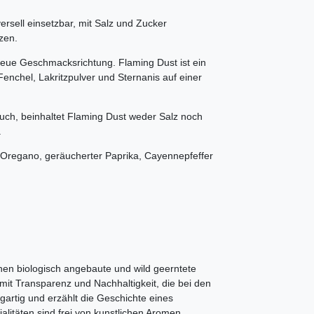
ersell einsetzbar, mit Salz und Zucker
zen.
neue Geschmacksrichtung. Flaming Dust ist ein
 Fenchel, Lakritzpulver und Sternanis auf einer
uch, beinhaltet Flaming Dust weder Salz noch
.
li, Oregano, geräucherter Paprika, Cayennepfeffer
hnen biologisch angebaute und wild geerntete
 mit Transparenz und Nachhaltigkeit, die bei den
artig und erzählt die Geschichte eines
litäten sind frei von kunstlichen Aromen,