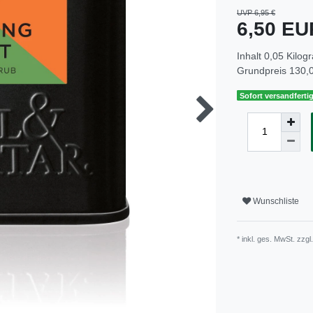
UVP 6,95 €
6,50 E
Inhalt
0,05
Kilog
Grundpreis
130,0
Sofort versandfertig
Wunschliste
* inkl. ges. MwSt. zzgl