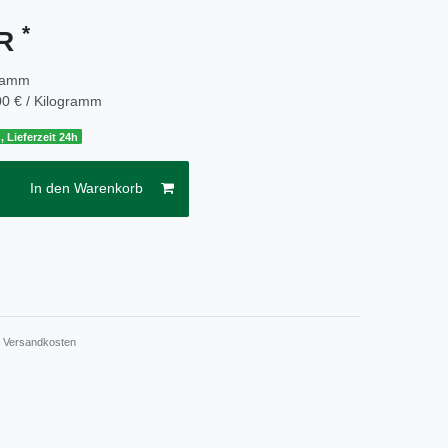
*
UR
ramm
0 € / Kilogramm
, Lieferzeit 24h
In den Warenkorb
.
Versandkosten