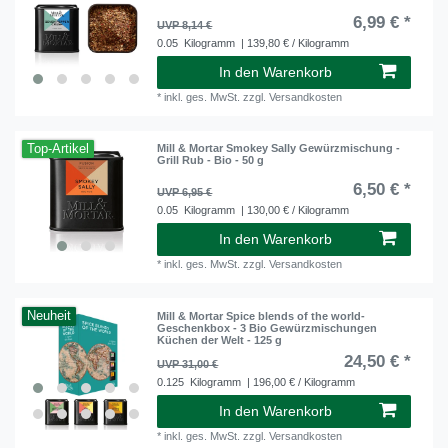
6,99 € *
UVP 8,14 €
0.05
Kilogramm
| 139,80 € / Kilogramm
In den Warenkorb
*
inkl. ges. MwSt.
zzgl.
Versandkosten
Top-Artikel
Mill & Mortar Smokey Sally Gewürzmischung -
Grill Rub - Bio - 50 g
6,50 € *
UVP 6,95 €
0.05
Kilogramm
| 130,00 € / Kilogramm
In den Warenkorb
*
inkl. ges. MwSt.
zzgl.
Versandkosten
Neuheit
Mill & Mortar Spice blends of the world-
Geschenkbox - 3 Bio Gewürzmischungen
Küchen der Welt - 125 g
24,50 € *
UVP 31,00 €
0.125
Kilogramm
| 196,00 € / Kilogramm
In den Warenkorb
*
inkl. ges. MwSt.
zzgl.
Versandkosten