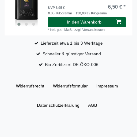
6,50 € *
UVP 6,95 €
0.05
Kilogramm
| 130,00 € / Kilogramm
In den Warenkorb
*
inkl. ges. MwSt.
zzgl.
Versandkosten
Lieferzeit etwa 1 bis 3 Werktage
Schneller & günstiger Versand
Bio Zertifiziert DE-ÖKO-006
Widerrufs­recht
Widerrufs­formular
Impressum
Daten­schutz­erklärung
AGB