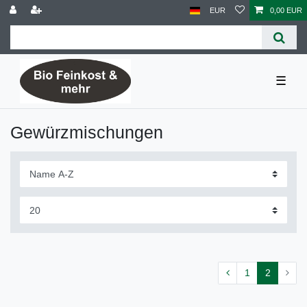
EUR
0,00 EUR
☰
Gewürzmischungen
1
2