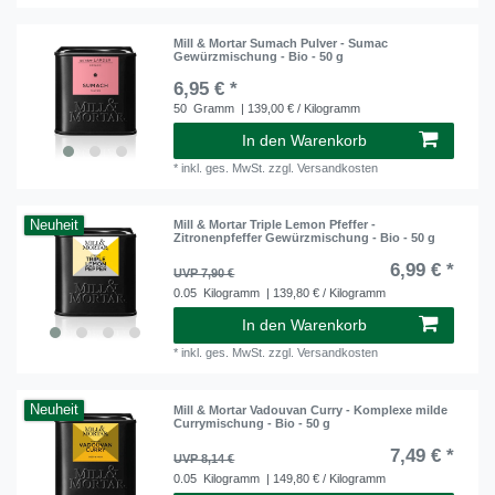
Mill & Mortar Sumach Pulver - Sumac
Gewürzmischung - Bio - 50 g
6,95 € *
50
Gramm
| 139,00 € / Kilogramm
In den Warenkorb
*
inkl. ges. MwSt.
zzgl.
Versandkosten
Neuheit
Mill & Mortar Triple Lemon Pfeffer -
Zitronenpfeffer Gewürzmischung - Bio - 50 g
6,99 € *
UVP 7,90 €
0.05
Kilogramm
| 139,80 € / Kilogramm
In den Warenkorb
*
inkl. ges. MwSt.
zzgl.
Versandkosten
Neuheit
Mill & Mortar Vadouvan Curry - Komplexe milde
Currymischung - Bio - 50 g
7,49 € *
UVP 8,14 €
0.05
Kilogramm
| 149,80 € / Kilogramm