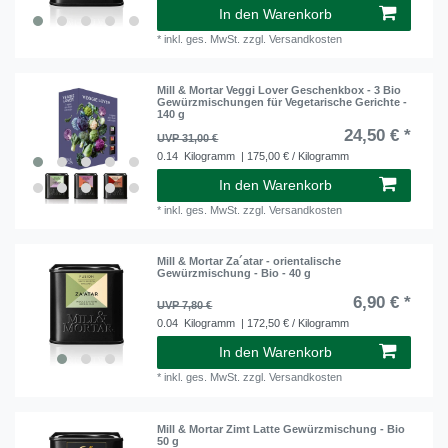
In den Warenkorb
*
inkl. ges. MwSt.
zzgl.
Versandkosten
Mill & Mortar Veggi Lover Geschenkbox - 3 Bio
Gewürzmischungen für Vegetarische Gerichte -
140 g
24,50 € *
UVP 31,00 €
0.14
Kilogramm
| 175,00 € / Kilogramm
In den Warenkorb
*
inkl. ges. MwSt.
zzgl.
Versandkosten
Mill & Mortar Za´atar - orientalische
Gewürzmischung - Bio - 40 g
6,90 € *
UVP 7,80 €
0.04
Kilogramm
| 172,50 € / Kilogramm
In den Warenkorb
*
inkl. ges. MwSt.
zzgl.
Versandkosten
Mill & Mortar Zimt Latte Gewürzmischung - Bio
50 g