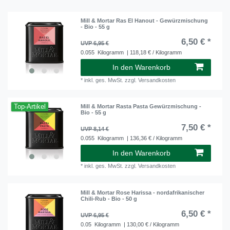
Mill & Mortar Ras El Hanout - Gewürzmischung
- Bio - 55 g
6,50 € *
UVP 6,95 €
0.055
Kilogramm
| 118,18 € / Kilogramm
In den Warenkorb
*
inkl. ges. MwSt.
zzgl.
Versandkosten
Top-Artikel
Mill & Mortar Rasta Pasta Gewürzmischung -
Bio - 55 g
7,50 € *
UVP 8,14 €
0.055
Kilogramm
| 136,36 € / Kilogramm
In den Warenkorb
*
inkl. ges. MwSt.
zzgl.
Versandkosten
Mill & Mortar Rose Harissa - nordafrikanischer
Chili-Rub - Bio - 50 g
6,50 € *
UVP 6,95 €
0.05
Kilogramm
| 130,00 € / Kilogramm