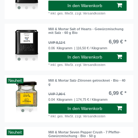
In den Warenkorb
*
inkl. ges. MwSt.
zzgl.
Versandkosten
Mill & Mortar Salt of Hearts - Gewürzmischung
mit Salz - 60 g Bio
6,99 € *
UVP 8,12 €
0.06
Kilogramm
| 116,50 € / Kilogramm
In den Warenkorb
*
inkl. ges. MwSt.
zzgl.
Versandkosten
Neuheit
Mill & Mortar Salz-Zitronen getrocknet - Bio - 40
g
6,99 € *
UVP 7,90 €
0.04
Kilogramm
| 174,75 € / Kilogramm
In den Warenkorb
*
inkl. ges. MwSt.
zzgl.
Versandkosten
Neuheit
Mill & Mortar Seven Pepper Crush - 7 Pfeffer-
Gewürzmischung - Bio - 50 g