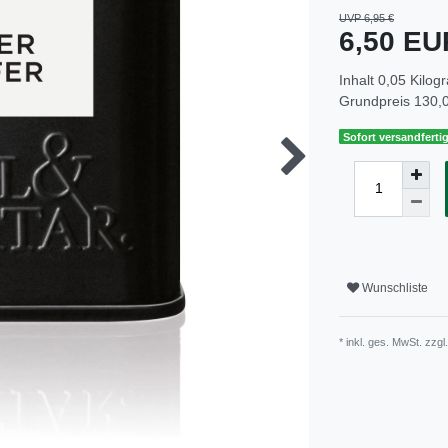
UVP 6,95 €
6,50 E
Inhalt
0,05
Kilog
Grundpreis
130,0
Sofort versandfertig
Wunschliste
* inkl. ges. MwSt. zzgl