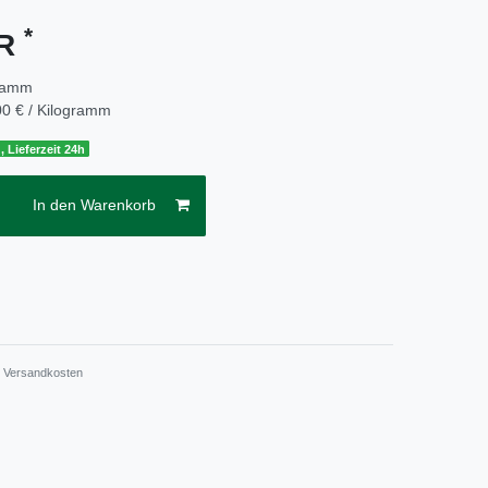
*
UR
ramm
0 € / Kilogramm
, Lieferzeit 24h
In den Warenkorb
.
Versandkosten