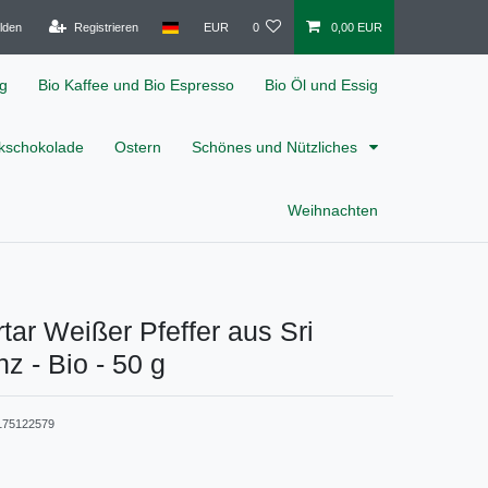
lden
Registrieren
EUR
0
0,00 EUR
ig
Bio Kaffee und Bio Espresso
Bio Öl und Essig
nkschokolade
Ostern
Schönes und Nützliches
Weihnachten
rtar Weißer Pfeffer aus Sri
z - Bio - 50 g
175122579