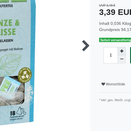
UVP 3,49 €
3,39 E
Inhalt
0,036
Kil
Grundpreis
94,17
Sofort versandfertig
Wunschliste
* inkl. ges. MwSt. zzgl