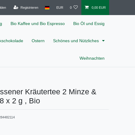
lden
Registrieren
EUR
0
0,00 EUR
ig
Bio Kaffee und Bio Espresso
Bio Öl und Essig
nkschokolade
Ostern
Schönes und Nützliches
Weihnachten
ssener Kräutertee 2 Minze &
8 x 2 g , Bio
284482114