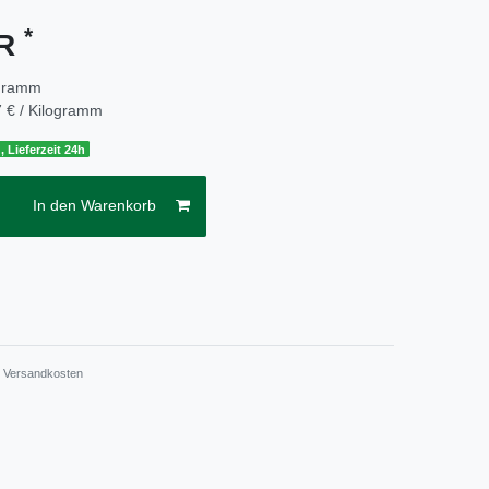
*
UR
ogramm
 € / Kilogramm
, Lieferzeit 24h
In den Warenkorb
.
Versandkosten